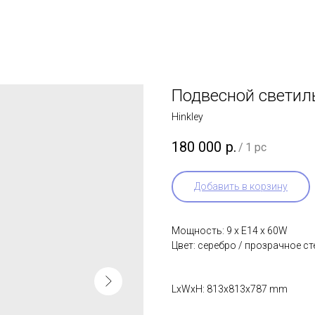
Подвесной светил
Hinkley
180 000
р.
/
1 pc
Добавить в корзину
Мощность: 9 x E14 x 60W
Цвет: серебро / прозрачное ст
LxWxH: 813x813x787 mm