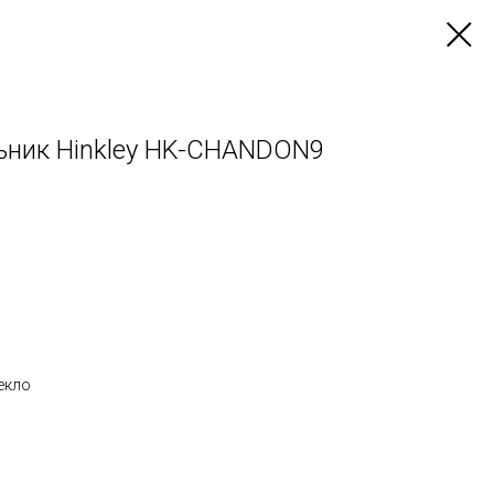
ьник Hinkley HK-CHANDON9
екло